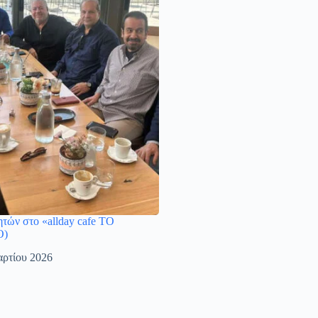
τών στο «allday cafe ΤΟ
Ο)
ρτίου 2026