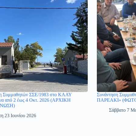
η Συμμαθητών ΣΣΕ/1983 στο ΚΑΑΥ
Συνάντηση Συμμαθη
α από 2 έως 4 Οκτ. 2026 (ΑΡΧΙΚΗ
ΠΑΡΕΑΚΙ» (ΦΩΤ
ΝΩΣΗ)
Σάββατο 7 Μα
τη 23 Ιουνίου 2026