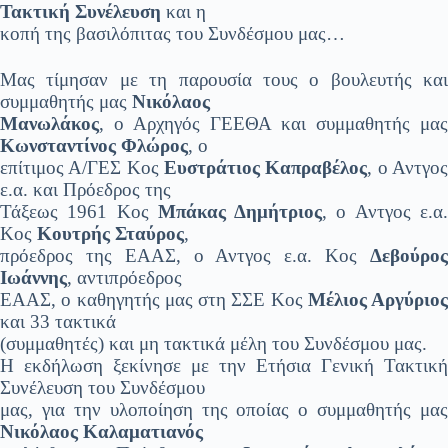
Τακτική Συνέλευση
και η
κοπή της βασιλόπιτας του Συνδέσμου μας…
Μας τίμησαν με τη παρουσία τους ο βουλευτής και
συμμαθητής μας
Νικόλαος
Μανωλάκος
, ο Αρχηγός ΓΕΕΘΑ και συμμαθητής μας
Κωνσταντίνος Φλώρος
, ο
επίτιμος Α/ΓΕΣ Κος
Ευστράτιος Καπραβέλος
, ο Αντγο
ε.α. και Πρόεδρος της
Τάξεως 1961 Κος
Μπάκας Δημήτριος
, ο Αντγος ε.α
Κος
Κουτρής Σταύρος
,
πρόεδρος της ΕΑΑΣ, ο Αντγος ε.α. Κος
Δεβούρος
Ιωάννης
, αντιπρόεδρος
ΕΑΑΣ, ο καθηγητής μας στη ΣΣΕ Κος
Μέλιος Αργύριος
και 33 τακτικά
(συμμαθητές) και μη τακτικά μέλη του Συνδέσμου μας.
Η εκδήλωση ξεκίνησε με την Ετήσια Γενική Τακτική
Συνέλευση του Συνδέσμου
μας, για την υλοποίηση της οποίας ο συμμαθητής μας
Νικόλαος Καλαματιανός