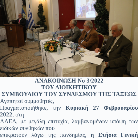
ΑΝΑΚΟΙΝΩΣΗ Νο 3/2022
ΤΟΥ ΔΙΟΙΚΗΤΙΚΟΥ
ΣΥΜΒΟΥΛΙΟΥ ΤΟΥ ΣΥΝΔΕΣΜΟΥ ΤΗΣ ΤΑΞΕΩΣ
Αγαπητοί συμμαθητές,
Πραγματοποιήθηκε, την
Κυριακή 27 Φεβρουαρίου
2022
, στη
ΛΑΕΔ, με μεγάλη επιτυχία, λαμβανομένων υπόψη των
ειδικών συνθηκών που
επικρατούν λόγω της πανδημίας,
η Ετήσια Γενική