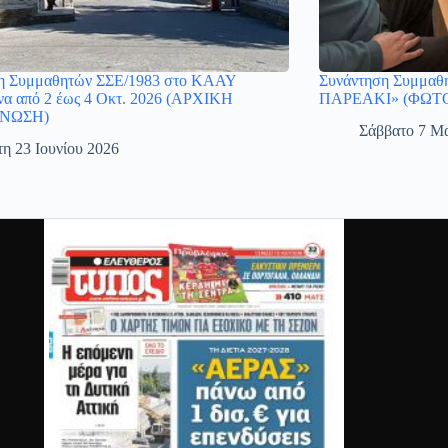
η Συμμαθητών ΣΣΕ/1983 στο ΚΑΑΥ
Συνάντηση Συμμαθη
α από 2 έως 4 Οκτ. 2026 (ΑΡΧΙΚΗ
ΠΑΡΕΑΚΙ» (ΦΩΤ
ΝΩΣΗ)
Σάββατο 7 Μα
τη 23 Ιουνίου 2026