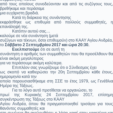
από τους οποίους συνοδεύονταν και από τις συζύγους τους,
βρεθήκαμε και περάσαμε
μια ευχάριστη βραδιά.
Κατά τη διάρκεια της συνάντησης
εκφράσθηκε ως επιθυμία από πολλούς συμμαθητές, η
επανάληψή της.
Κατόπιν αυτού σας…
καλούμε σε νέα συνάντηση (μετά
συζύγων και τέκνων, όσοι επιθυμούν) στο ΚΑΑΥ Αγίου Ανδρέα,
το
Σάββατο 2 Σεπτεμβρίου 2017 και ώρα 20:30.
Ευελπιστούμε
ότι σε αυτή τη
συνάντηση ο αριθμός των συμμαθητών που θα προσέλθουν θα
είναι ακόμη μεγαλύτερος
για να περάσουμε ακόμη καλύτερα.
Επιπλέον σας γνωρίζουμε ότι ο Σύνδεσμος έχει
ως σκοπό να καθιερώσει την 20η Σεπτεμβρίου κάθε έτους,
ημερομηνία κατά την
οποία παρουσιασθήκαμε στη ΣΣΕ το έτος 1979, ως Γενέθλια
Ημέρα της Τάξεως.
Για το λόγο αυτό προτίθεται να οργανώσει, το
πρωί της Κυριακής 24 Σεπτεμβρίου 2017, επίσημη
συγκέντρωση της Τάξεως στο ΚΑΑΥ
Αγίου Ανδρέα, όπου θα πραγματοποιηθεί τρισάγιο για τους
θανόντες συμμαθητές και
στη συνέχεια θα ακολουθήσει η λήψη καφέ στην καφετέρια και