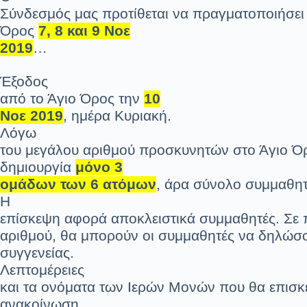
Σύνδεσμός μας προτίθεται να πραγματοποιήσει
Όρος
7, 8 και 9 Νοε
2019
…
Έξοδος
από το Άγιο Όρος την
10
Νοε 2019
, ημέρα Κυριακή.
Λόγω
του μεγάλου αριθμού προσκυνητών στο Άγιο Όρο
δημιουργία
μόνο 3
ομάδων των 6 ατόμων
, άρα σύνολο συμμαθη
Η
επίσκεψη αφορά αποκλειστικά συμμαθητές. Σε
αριθμού, θα μπορούν οι συμμαθητές να δηλώσ
συγγενείας.
Λεπτομέρειες
και τα ονόματα των Ιερών Μονών που θα επισ
ανακοίνωση.