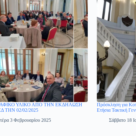
ΑΦΙΚΟ ΥΛΙΚΟ ΑΠΟ ΤΗΝ ΕΚΔΗΛΩΣΗ
Πρόσκληση για Κοπ
Δ ΤΗΝ 02/02/2025
Ετήσια Τακτική Γε
τέρα 3 Φεβρουαρίου 2025
Σάββατο 18 Ι