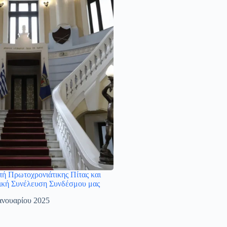
ή Πρωτοχρονιάτικης Πίτας και
νική Συνέλευση Συνδέσμου μας
ανουαρίου 2025