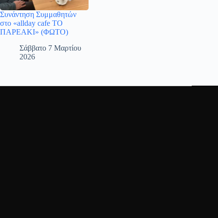
Συνάντηση Συμμαθητών
στο «allday cafe ΤΟ
ΠΑΡΕΑΚΙ» (ΦΩΤΟ)
Σάββατο 7 Μαρτίου
2026