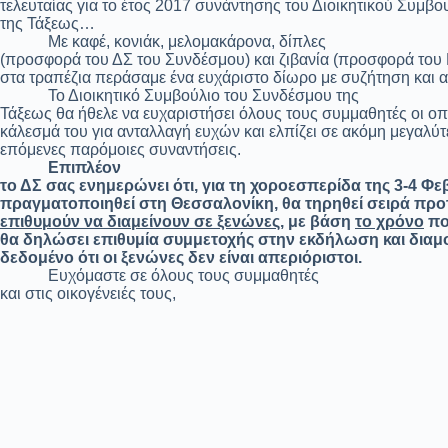
τελευταίας για το έτος 2017 συνάντησης του Διοικητικού Συμβ
της Τάξεως…
Με καφέ, κονιάκ, μελομακάρονα, δίπλες
(προσφορά του ΔΣ του Συνδέσμου) και ζιβανία (προσφορά του
στα τραπέζια περάσαμε ένα ευχάριστο δίωρο με συζήτηση και 
Το Διοικητικό Συμβούλιο του Συνδέσμου της
Τάξεως θα ήθελε να ευχαριστήσει όλους τους συμμαθητές οι ο
κάλεσμά του για ανταλλαγή ευχών και ελπίζει σε ακόμη μεγαλύ
επόμενες παρόμοιες
συναντήσεις.
Επιπλέον
το ΔΣ σας ενημερώνει ότι, για τη χοροεσπερίδα της 3-4 Φε
πραγματοποιηθεί στη Θεσσαλονίκη, θα τηρηθεί σειρά πρ
επιθυμούν να διαμείνουν σε ξενώνες
, με βάση
το χρόνο
πο
θα δηλώσει επιθυμία συμμετοχής στην εκδήλωση και διαμο
δεδομένο ότι οι ξενώνες δεν είναι απεριόριστοι.
Ευχόμαστε σε όλους τους συμμαθητές
και στις οικογένειές τους,