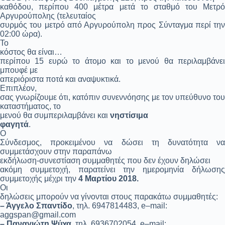
καθόδου, περίπου 400 μέτρα μετά το σταθμό του Μετρό
Αργυρούπολης (τελευταίος
συρμός του μετρό από Αργυρούπολη προς Σύνταγμα περί την
02:00 ώρα).
Το
κόστος θα είναι…
περίπου 15 ευρώ το άτομο και το μενού θα περιλαμβάνει
μπουφέ με
απεριόριστα ποτά και αναψυκτικά.
Επιπλέον,
σας γνωρίζουμε ότι, κατόπιν συνεννόησης με τον υπεύθυνο του
καταστήματος, το
μενού θα συμπεριλαμβάνει και
νηστίσιμα
φαγητά
.
Ο
Σύνδεσμος, προκειμένου να δώσει τη δυνατότητα να
συμμετάσχουν στην παραπάνω
εκδήλωση-συνεστίαση συμμαθητές που
δεν έχουν δηλώσει
ακόμη συμμετοχή, παρατείνει την ημερομηνία δήλωσης
συμμετοχής μέχρι την
4 Μαρτίου 2018.
Οι
δηλώσεις μπορούν να γίνονται στους παρακάτω συμμαθητές:
– Άγγελο Σπαντίδο
, τηλ. 6947814483,
e
–
mail
:
aggspan@gmail.com
– Παναγιώτη Ψύχα,
τηλ. 6936702054,
e
–
mail
: