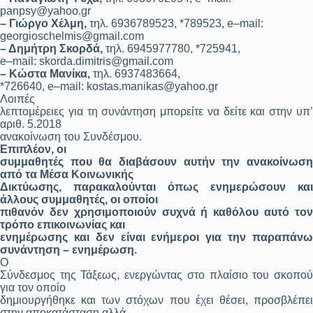
panpsy@yahoo.gr
– Γιώργο Χέλμη,
τηλ.
6936789523, *789523,
e
–
mail
:
georgioschelmis@gmail.com
– Δημήτρη Σκορδά,
τηλ. 6945977780, *725941,
e
–
mail
:
skorda
.
dimitris
@
gmail
.
com
– Κώστα Μανίκα,
τηλ. 6937483664,
*726640,
e
–
mail
:
kostas
.
manikas
@
yahoo
.
gr
Λοιπές
λεπτομέρειες για τη συνάντηση μπορείτε να δείτε και στην υπ’
αριθ. 5.2018
ανακοίνωση του Συνδέσμου.
Επιπλέον, οι
συμμαθητές που θα διαβάσουν αυτήν την ανακοίνωση
από τα Μέσα Κοινωνικής
Δικτύωσης, παρακαλούνται όπως ενημερώσουν και
άλλους συμμαθητές, οι οποίοι
πιθανόν δεν χρησιμοποιούν συχνά ή καθόλου αυτό τον
τρόπο επικοινωνίας και
ενημέρωσης και δεν είναι ενήμεροι για την παραπάνω
συνάντηση – ενημέρωση.
Ο
Σύνδεσμος της Τάξεως, ενεργώντας στο πλαίσιο του σκοπού
για τον οποίο
δημιουργήθηκε και των στόχων που έχει θέσει, προσβλέπει
στην αποκατάσταση αλλά