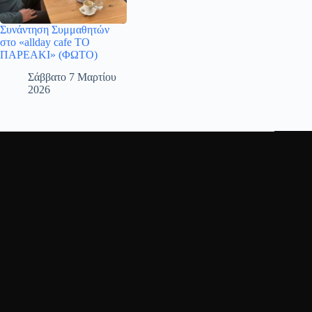
Συνάντηση Συμμαθητών
στο «allday cafe ΤΟ
ΠΑΡΕΑΚΙ» (ΦΩΤΟ)
Σάββατο 7 Μαρτίου
2026