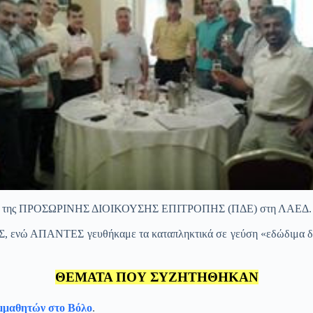
σκεψη της ΠΡΟΣΩΡΙΝΗΣ ΔΙΟΙΚΟΥΣΗΣ ΕΠΙΤΡΟΠΗΣ (ΠΔΕ) στη ΛΑΕΔ.
ΑΠΑΝΤΕΣ γευθήκαμε τα καταπληκτικά σε γεύση «εδώδιμα δαμάσ
ΘΕΜΑΤΑ ΠΟΥ ΣΥΖΗΤΗΘΗΚΑΝ
μμαθητών στο Βόλο
.