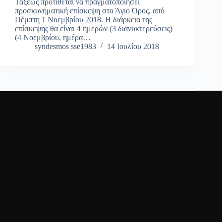
Τάξεως προτίθεται να πραγματοποιήσει
προσκυνηματική επίσκεψη στο Άγιο Όρος, από
Πέμπτη 1 Νοεμβρίου 2018. Η διάρκεια της
επίσκεψης θα είναι 4 ημερών (3 διανυκτερεύσεις)
(4 Νοεμβρίου, ημέρα…
syndesmos sse1983
14 Ιουλίου 2018