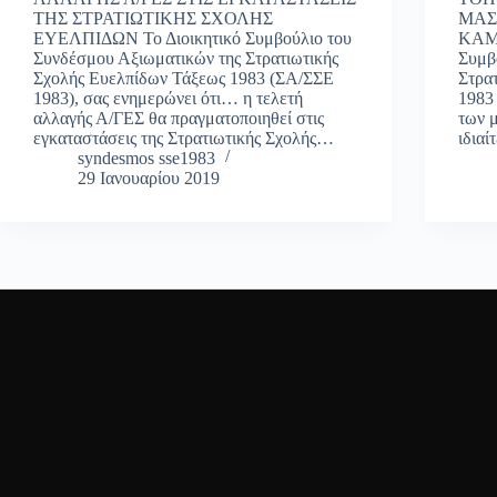
ΤΗΣ ΣΤΡΑΤΙΩΤΙΚΗΣ ΣΧΟΛΗΣ
ΜΑΣ
ΕΥΕΛΠΙΔΩΝ Το Διοικητικό Συμβούλιο του
ΚΑΜΠ
Συνδέσμου Αξιωματικών της Στρατιωτικής
Συμβ
Σχολής Ευελπίδων Τάξεως 1983 (ΣΑ/ΣΣΕ
Στρα
1983), σας ενημερώνει ότι… η τελετή
1983
αλλαγής Α/ΓΕΣ θα πραγματοποιηθεί στις
των 
εγκαταστάσεις της Στρατιωτικής Σχολής…
ιδιαί
syndesmos sse1983
29 Ιανουαρίου 2019