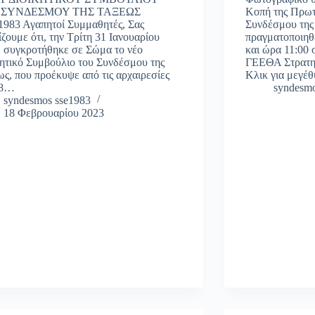
 ΣΥΝΔΕΣΜΟΥ ΤΗΣ ΤΑΞΕΩΣ
Κοπή της Πρωτ
1983 Αγαπητοί Συμμαθητές, Σας
Συνδέσμου της
ζουμε ότι, την Τρίτη 31 Ιανουαρίου
πραγματοποιηθ
, συγκροτήθηκε σε Σώμα το νέο
και ώρα 11:00
κητικό Συμβούλιο του Συνδέσμου της
ΓΕΕΘΑ Στρατη
ς, που προέκυψε από τις αρχαιρεσίες
Κλικ για μεγέ
28…
syndesmo
syndesmos sse1983
18 Φεβρουαρίου 2023