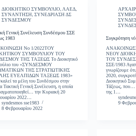
ΔΙΟΙΚΗΤΙΚΟ ΣΥΜΒΟΥΛΙΟ
,
ΛΑΕΔ
,
ΑΡΧΑΙΡ
ΣΥΝΑΝΤΗΣΗ
,
ΣΥΝΕΔΡΙΑΣΗ ΔΣ
ΣΥΜΒΟ
ΣΥΝΔΕΣΜΟΥ
ΣΥΝΔΕ
ΣΥΝΔΕ
ική Γενική Συνέλευση Συνδέσμου ΣΣΕ
ως 1983
Συγκρότηση νέ
ΚΟΙΝΩΣΗ Νο 1/2022ΤΟΥ
ΑΝΑΚΟΙΝΩΣΗ
ΙΚΗΤΙΚΟΥ ΣΥΜΒΟΥΛΙΟΥ ΤΟΥ
ΝΕΟΥ ΔΙΟΙΚ
ΕΣΜΟΥ ΤΗΣ ΤΑΞΕΩΣ Το Διοικητικό
ΤΟΥ ΣΥΝΔΕΣ
ούλιο του «ΣΥΝΔΕΣΜΟΥ
ΣΣΕ/1983 Αγαπ
ΩΜΑΤΙΚΩΝ ΤΗΣ ΣΤΡΑΤΙΩΤΙΚΗΣ
γνωρίζουμε ότι
ΛΗΣ ΕΥΕΛΠΙΔΩΝ ΤΑΞΕΩΣ 1983»
2020, συγκροτ
καλεί τα μέλη του Συνδέσμου στην
Διοικητικό Συμ
α Τακτική Γενική Συνέλευση, η οποία
Τάξεως, που… 
ραγματοποιηθεί… την Κυριακή 20
της 1…
ουαρίου 2022…
syndesmo
syndesmos sse1983
9 Φεβρο
8 Φεβρουαρίου 2022