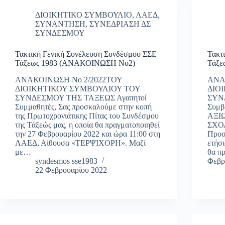
ΔΙΟΙΚΗΤΙΚΟ ΣΥΜΒΟΥΛΙΟ
,
ΛΑΕΔ
,
ΣΥΝΑΝΤΗΣΗ
,
ΣΥΝΕΔΡΙΑΣΗ ΔΣ
ΣΥΝΔΕΣΜΟΥ
Τακτική Γενική Συνέλευση Συνδέσμου ΣΣΕ
Τακτ
Τάξεως 1983 (ΑΝΑΚΟΙΝΩΣΗ Νο2)
Τάξε
ΑΝΑΚΟΙΝΩΣΗ Νο 2/2022ΤΟΥ
ΑΝΑ
ΔΙΟΙΚΗΤΙΚΟΥ ΣΥΜΒΟΥΛΙΟΥ ΤΟΥ
ΔΙΟ
ΣΥΝΔΕΣΜΟΥ ΤΗΣ ΤΑΞΕΩΣ Αγαπητοί
ΣΥΝΔ
Συμμαθητές, Σας προσκαλούμε στην κοπή
Συμβ
της Πρωτοχρονιάτικης Πίτας του Συνδέσμου
ΑΞΙ
της Τάξεώς μας, η οποία θα πραγματοποιηθεί
ΣΧΟ
την 27 Φεβρουαρίου 2022 και ώρα 11:00 στη
Προσ
ΛΑΕΔ, Αίθουσα «ΤΕΡΨΙΧΟΡΗ». Μαζί
ετήσι
με…
θα π
syndesmos sse1983
Φεβρ
22 Φεβρουαρίου 2022