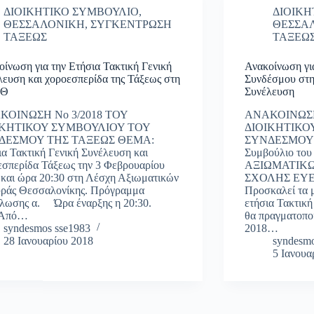
ΔΙΟΙΚΗΤΙΚΟ ΣΥΜΒΟΥΛΙΟ
,
ΔΙΟΙΚΗ
ΘΕΣΣΑΛΟΝΙΚΗ
,
ΣΥΓΚΕΝΤΡΩΣΗ
ΘΕΣΣΑ
ΤΑΞΕΩΣ
ΤΑΞΕΩ
οίνωση για την Ετήσια Τακτική Γενική
Ανακοίνωση γι
λευση και χοροεσπερίδα της Τάξεως στη
Συνδέσμου στη
ΦΘ
Συνέλευση
ΚΟΙΝΩΣΗ Νο 3/2018 ΤΟΥ
ΑΝΑΚΟΙΝΩΣΗ
ΙΚΗΤΙΚΟΥ ΣΥΜΒΟΥΛΙΟΥ ΤΟΥ
ΔΙΟΙΚΗΤΙΚΟ
ΔΕΣΜΟΥ ΤΗΣ ΤΑΞΕΩΣ ΘΕΜΑ:
ΣΥΝΔΕΣΜΟΥ Τ
ια Τακτική Γενική Συνέλευση και
Συμβούλιο τ
εσπερίδα Τάξεως την 3 Φεβρουαρίου
ΑΞΙΩΜΑΤΙΚΩ
 και ώρα 20:30 στη Λέσχη Αξιωματικών
ΣΧΟΛΗΣ ΕΥΕ
ράς Θεσσαλονίκης. Πρόγραμμα
Προσκαλεί τα 
λωσης α. Ώρα έναρξης η 20:30.
ετήσια Τακτική
πό…
θα πραγματοπο
syndesmos sse1983
2018…
28 Ιανουαρίου 2018
syndesmo
5 Ιανουα