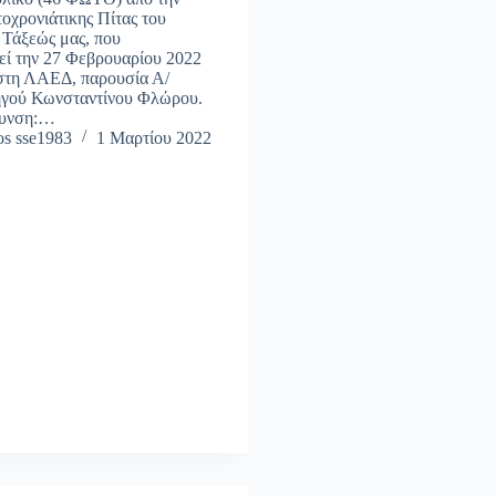
οχρονιάτικης Πίτας του
 Τάξεώς μας, που
εί την 27 Φεβρουαρίου 2022
 στη ΛΑΕΔ, παρουσία Α/
γού Κωνσταντίνου Φλώρου.
θυνση:…
s sse1983
1 Μαρτίου 2022