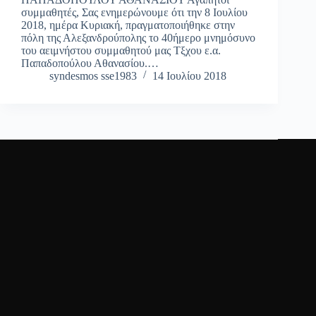
συμμαθητές, Σας ενημερώνουμε ότι την 8 Ιουλίου
2018, ημέρα Κυριακή, πραγματοποιήθηκε στην
πόλη της Αλεξανδρούπολης το 40ήμερο μνημόσυνο
του αειμνήστου συμμαθητού μας Τξχου ε.α.
Παπαδοπούλου Αθανασίου.…
syndesmos sse1983
14 Ιουλίου 2018