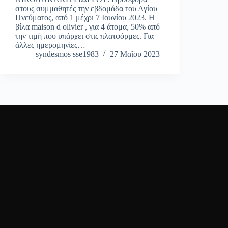
στους συμμαθητές την εβδομάδα του Αγίου
Πνεύματος, από 1 μέχρι 7 Ιουνίου 2023. Η
βίλα maison d olivier , για 4 άτομα, 50% από
την τιμή που υπάρχει στις πλατφόρμες. Για
άλλες ημερομηνίες…
syndesmos sse1983
27 Μαΐου 2023