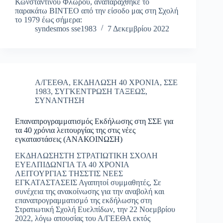
Κωνσταντίνου Φλώρου, αναπαράχθηκε το
παρακάτω ΒΙΝΤΕΟ από την είσοδο μας στη Σχολή
το 1979 έως σήμερα:
syndesmos sse1983
7 Δεκεμβρίου 2022
Α/ΓΕΕΘΑ
,
ΕΚΔΗΛΩΣΗ 40 ΧΡΟΝΙΑ
,
ΣΣΕ
1983
,
ΣΥΓΚΕΝΤΡΩΣΗ ΤΑΞΕΩΣ
,
ΣΥΝΑΝΤΗΣΗ
Επαναπρογραμματισμός Εκδήλωσης στη ΣΣΕ για
τα 40 χρόνια λειτουργίας της στις νέες
εγκαταστάσεις (ΑΝΑΚΟΙΝΩΣΗ)
ΕΚΔΗΛΩΣΗΣΤΗ ΣΤΡΑΤΙΩΤΙΚΗ ΣΧΟΛΗ
ΕΥΕΛΠΙΔΩΝΓΙΑ ΤΑ 40 ΧΡΟΝΙΑ
ΛΕΙΤΟΥΡΓΙΑΣ ΤΗΣΣΤΙΣ ΝΕΕΣ
ΕΓΚΑΤΑΣΤΑΣΕΙΣ Αγαπητοί συμμαθητές, Σε
συνέχεια της ανακοίνωσης για την αναβολή και
επαναπρογραμματισμό της εκδήλωσης στη
Στρατιωτική Σχολή Ευελπίδων, την 22 Νοεμβρίου
2022, λόγω απουσίας του Α/ΓΕΕΘΑ εκτός