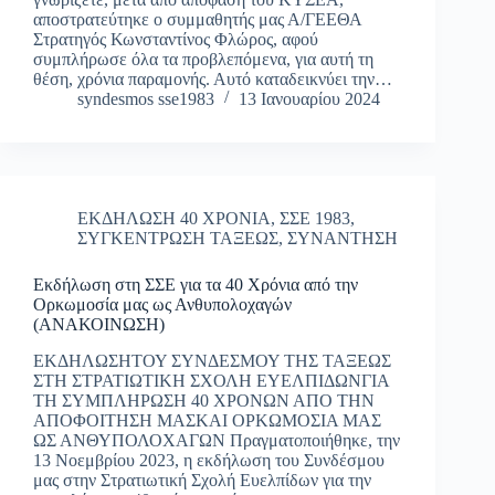
αποστρατεύτηκε ο συμμαθητής μας Α/ΓΕΕΘΑ
Στρατηγός Κωνσταντίνος Φλώρος, αφού
συμπλήρωσε όλα τα προβλεπόμενα, για αυτή τη
θέση, χρόνια παραμονής. Αυτό καταδεικνύει την…
syndesmos sse1983
13 Ιανουαρίου 2024
ΕΚΔΗΛΩΣΗ 40 ΧΡΟΝΙΑ
,
ΣΣΕ 1983
,
ΣΥΓΚΕΝΤΡΩΣΗ ΤΑΞΕΩΣ
,
ΣΥΝΑΝΤΗΣΗ
Εκδήλωση στη ΣΣΕ για τα 40 Χρόνια από την
Ορκωμοσία μας ως Ανθυπολοχαγών
(ΑΝΑΚΟΙΝΩΣΗ)
ΕΚΔΗΛΩΣΗΤΟΥ ΣΥΝΔΕΣΜΟΥ ΤΗΣ ΤΑΞΕΩΣ
ΣΤΗ ΣΤΡΑΤΙΩΤΙΚΗ ΣΧΟΛΗ ΕΥΕΛΠΙΔΩΝΓΙΑ
ΤΗ ΣΥΜΠΛΗΡΩΣΗ 40 ΧΡΟΝΩΝ ΑΠΟ ΤΗΝ
ΑΠΟΦΟΙΤΗΣΗ ΜΑΣΚΑΙ ΟΡΚΩΜΟΣΙΑ ΜΑΣ
ΩΣ ΑΝΘΥΠΟΛΟΧΑΓΩΝ Πραγματοποιήθηκε, την
13 Νοεμβρίου 2023, η εκδήλωση του Συνδέσμου
μας στην Στρατιωτική Σχολή Ευελπίδων για την