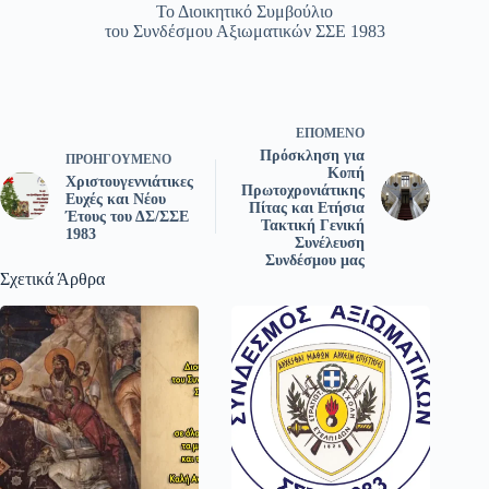
Το Διοικητικό Συμβούλιο
του Συνδέσμου Αξιωματικών ΣΣΕ 1983
ΕΠΌΜΕΝΟ
Πρόσκληση για
ΠΡΟΗΓΟΎΜΕΝΟ
Κοπή
Χριστουγεννιάτικες
Πρωτοχρονιάτικης
Ευχές και Νέου
Πίτας και Ετήσια
Έτους του ΔΣ/ΣΣΕ
Τακτική Γενική
1983
Συνέλευση
Συνδέσμου μας
Σχετικά Άρθρα