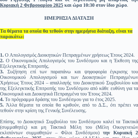
Κυριακή 2 Φεβρουαρίου 2025
και ώρα 10:30 στον ίδιο χώρο
.
ΗΜΕΡΗΣΙΑ ΔΙΑΤΑΞΗ
Τα θέματα τα οποία θα τεθούν στην ημερήσια διάταξη, είναι τα
παρακάτω:
1.
Ο Απολογισμός Διοικητικών Πεπραγμένων χρήσεως Έτους 2024.
2.
Ο Οικονομικός Απολογισμός του Συνδέσμου και η Έκθεση της
Εξελεγκτικής Επιτροπής.
3.
Συζήτηση επί των παραπάνω και ψηφοφορία έγκρισης του
Οικονομικού Απολογισμού και των Διοικητικών Πεπραγμένων
Χρήσεως Έτους 2024 – απαλλαγής του Διοικητικού Συμβουλίου και
της Εξελεγκτικής Επιτροπής του Συνδέσμου από κάθε ευθύνη για τα
Οικονομικά και Διοικητικά Πεπραγμένα του Έτους 2024.
4.
Το πρόγραμμα δράσης του Συνδέσμου για το έτος 2025.
5.
Άλλα θέματα τα οποία θα κριθούν, από το Δ.Σ., ότι πρέπει να
τεθούν στην κρίση της Γενικής Συνέλευσης.
Επίσης, το Διοικητικό Συμβούλιο του Συνδέσμου καλεί τα Τακτικά
(συμμαθητές) και μη Τακτικά Μέλη του (Μέλη Οικογενειών
εκλιπόντων συμμαθητών – Φίλοι Συνδέσμου)
την Κυριακή 2