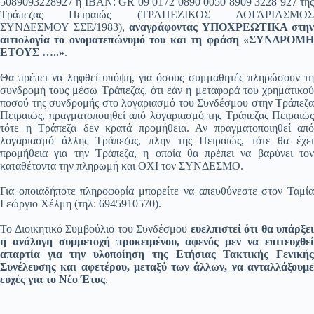
5089093228927 ή ΙΒΑΝ: GR 09 0172 0890 0050 8909 3228 927 της
Τράπεζας Πειραιώς (ΤΡΑΠΕΖΙΚΟΣ ΛΟΓΑΡΙΑΣΜΟΣ
ΣΥΝΔΕΣΜΟΥ ΣΣΕ/1983),
αναγράφοντας ΥΠΟΧΡΕΩΤΙΚΑ στην
αιτιολογία το ονοματεπώνυμό του και τη φράση «ΣΥΝΔΡΟΜΗ
ΕΤΟΥΣ …..»
.
Θα πρέπει να ληφθεί υπόψη, για όσους συμμαθητές πληρώσουν τη
συνδρομή τους μέσω Τράπεζας, ότι εάν η μεταφορά του χρηματικού
ποσού της συνδρομής στο λογαριασμό του Συνδέσμου στην Τράπεζα
Πειραιώς, πραγματοποιηθεί από λογαριασμό της Τράπεζας Πειραιώς
τότε η Τράπεζα δεν κρατά προμήθεια. Αν πραγματοποιηθεί από
λογαριασμό άλλης Τράπεζας, πλην της Πειραιώς, τότε θα έχει
προμήθεια για την Τράπεζα, η οποία θα πρέπει να βαρύνει τον
καταθέτοντα την πληρωμή και ΟΧΙ τον ΣΥΝΔΕΣΜΟ.
Για οποιαδήποτε πληροφορία μπορείτε να απευθύνεστε στον Ταμία
Γεώργιο Χέλμη (τηλ: 6945910570).
Το Διοικητικό Συμβούλιο του Συνδέσμου
ευελπιστεί ότι θα υπάρξει
η ανάλογη συμμετοχή προκειμένου, αφενός μεν να επιτευχθεί
απαρτία για την υλοποίηση της Ετήσιας Τακτικής Γενικής
Συνέλευσης και αφετέρου, μεταξύ των άλλων, να ανταλλάξουμε
ευχές για το Νέο Έτος
.