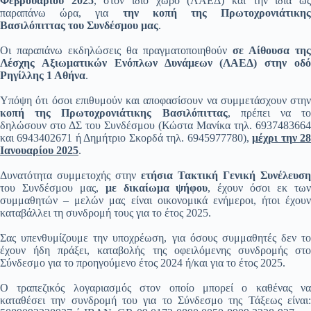
Φεβρουαρίου 2025
, στον ίδιο χώρο (ΛΑΕΔ) και την ίδια ω
παραπάνω ώρα, για
την κοπή της Πρωτοχρονιάτικης
Βασιλόπιττας του Συνδέσμου μας
.
Οι παραπάνω εκδηλώσεις θα πραγματοποιηθούν
σε Αίθουσα της
Λέσχης Αξιωματικών Ενόπλων Δυνάμεων (ΛΑΕΔ) στην οδό
Ρηγίλλης 1 Αθήνα
.
Υπόψη ότι όσοι επιθυμούν και αποφασίσουν να συμμετάσχουν στην
κοπή της Πρωτοχρονιάτικης Βασιλόπιττας
, πρέπει να το
δηλώσουν στο ΔΣ του Συνδέσμου (Κώστα Μανίκα τηλ. 6937483664
και 6943402671 ή Δημήτριο Σκορδά τηλ. 6945977780),
μέχρι την 2
Ιανουαρίου 2025
.
Δυνατότητα συμμετοχής στην
ετήσια Τακτική Γενική Συνέλευση
του Συνδέσμου μας,
με δικαίωμα ψήφου
, έχουν όσοι εκ τω
συμμαθητών – μελών μας είναι οικονομικά ενήμεροι, ήτοι έχουν
καταβάλλει τη συνδρομή τους για το έτος 2025.
Σας υπενθυμίζουμε την υποχρέωση, για όσους συμμαθητές δεν το
έχουν ήδη πράξει, καταβολής της οφειλόμενης συνδρομής στο
Σύνδεσμο για το προηγούμενο έτος 2024 ή/και για το έτος 2025.
Ο τραπεζικός λογαριασμός στον οποίο μπορεί ο καθένας να
καταθέσει την συνδρομή του για το Σύνδεσμο της Τάξεως είναι: