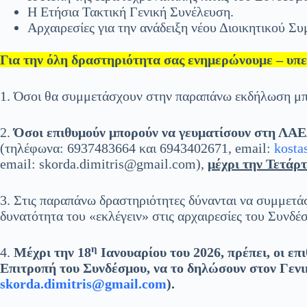
Η Ετήσια Τακτική Γενική Συνέλευση.
Αρχαιρεσίες για την ανάδειξη νέου Διοικητικού Συ
Για την όλη δραστηριότητα σας ενημερώνουμε – υπ
1. Όσοι θα συμμετάσχουν στην παραπάνω εκδήλωση μπο
2.
Όσοι επιθυμούν μπορούν να γευματίσουν στη ΛΑ
(τηλέφωνα: 6937483664 και 6943402671, email:
kosta
email: skorda.dimitris@gmail.com),
μέχρι την Τετάρ
3. Στις παραπάνω δραστηριότητες δύνανται να συμμετά
δυνατότητα του «εκλέγειν» στις αρχαιρεσίες του Συνδέ
η
4.
Μέχρι την 18
Ιανουαρίου του 2026, πρέπει, οι ε
Επιτροπή του Συνδέσμου, να το δηλώσουν στον Γεν
skorda.
dimitris@
gmail.
com
).