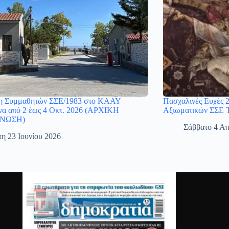
η Συμμαθητών ΣΣΕ/1983 στο ΚΑΑΥ
Πασχαλινές Ευχές 
α από 2 έως 4 Οκτ. 2026 (ΑΡΧΙΚΗ
Αξιωματικών ΣΣΕ 
ΝΩΣΗ)
Σάββατο 4 Απ
τη 23 Ιουνίου 2026