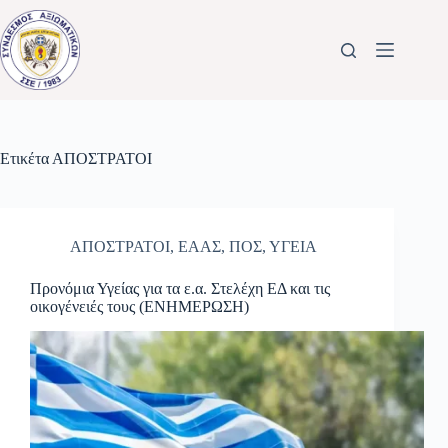
Μετάβαση
στο
περιεχόμενο
Ετικέτα
ΑΠΟΣΤΡΑΤΟΙ
ΑΠΟΣΤΡΑΤΟΙ
,
ΕΑΑΣ
,
ΠΟΣ
,
ΥΓΕΙΑ
Προνόμια Υγείας για τα ε.α. Στελέχη ΕΔ και τις
οικογένειές τους (ΕΝΗΜΕΡΩΣΗ)