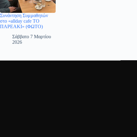
Συνάντηση Συμμαθητών
στο «allday cafe ΤΟ
ΠΑΡΕΑΚΙ» (ΦΩΤΟ)
Σάββατο 7 Μαρτίου
2026