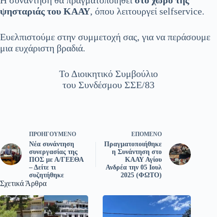
Η συνάντηση θα πραγματοποιηθεί
στο χώρο της
ψησταριάς του ΚΑΑΥ
, όπου λειτουργεί selfservice.
Ευελπιστούμε στην συμμετοχή σας, για να περάσουμε
μια ευχάριστη βραδιά.
Το Διοικητικό Συμβούλιο
του Συνδέσμου ΣΣΕ/83
ΠΡΟΗΓΟΎΜΕΝΟ
ΕΠΌΜΕΝΟ
Νέα συνάντηση
Πραγματοποιήθηκε
συνεργασίας της
η Συνάντηση στο
ΠΟΣ με Α/ΓΕΕΘΑ
ΚΑΑΥ Αγίου
– Δείτε τι
Ανδρέα την 05 Ιουλ
συζητήθηκε
2025 (ΦΩΤΟ)
Σχετικά Άρθρα