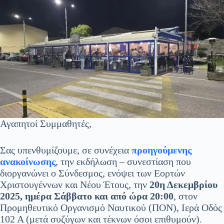
Αγαπητοί Συμμαθητές,
Σας υπενθυμίζουμε, σε συνέχεια
προηγούμενης
ανακοίνωσης
, την εκδήλωση – συνεστίαση που
διοργανώνει ο Σύνδεσμος, ενόψει των Εορτών
Χριστουγέννων και Νέου Έτους, την
20η Δεκεμβρίου
2025, ημέρα Σάββατο και από ώρα 20:00
, στον
Προμηθευτικό Οργανισμό Ναυτικού (ΠΟΝ), Ιερά Οδός
102 Α (μετά συζύγων και τέκνων όσοι επιθυμούν).