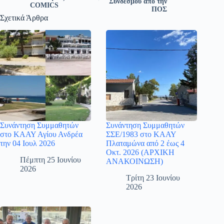
Συνδέσμου από την
COMICS
ΠΟΣ
Σχετικά Άρθρα
Συνάντηση Συμμαθητών
Συνάντηση Συμμαθητών
στο ΚΑΑΥ Αγίου Ανδρέα
ΣΣΕ/1983 στο ΚΑΑΥ
την 04 Ιουλ 2026
Πλαταμώνα από 2 έως 4
Οκτ. 2026 (ΑΡΧΙΚΗ
Πέμπτη 25 Ιουνίου
ΑΝΑΚΟΙΝΩΣΗ)
2026
Τρίτη 23 Ιουνίου
2026