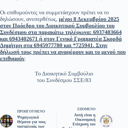
Οι επιθυμούντες να συμμετάσχουν πρέπει να το
δηλώσουν, ανυπερθέτως,
μέχρι 8 Δεκεμβρίου 2025
στον Πρόεδρο του Διοικητικού Συμβουλίου του
Συνδέσμου στα παρακάτω τηλέφωνα: 6937483664
και 6943402671 ή στον Γενικό Γραμματέα Σκορδά
Δημήτρη στα 6945977780 και *725941. Στην
δήλωσή τους πρέπει να αναφέρουν και το μενού που
επιθυμούν
.
Το Διοικητικό Συμβούλιο
του Συνδέσμου ΣΣΕ/83
ΕΠΌΜΕΝΟ
ΠΡΟΗΓΟΎΜΕΝΟ
Αυτή είναι η
Ψυχαγωγικά
Οικονομική
Θέματα για τους
Ενίσχυση του
νοσταλγούς των