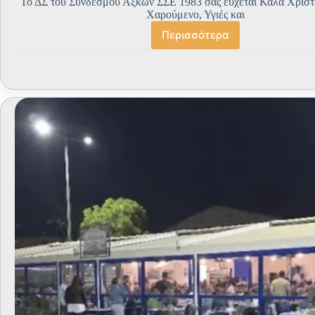
Το ΔΣ του Συνδέσμου Αξκων ΣΣΕ 1983 σας εύχεται Καλά Χριστ
Χαρούμενο, Υγιές και
Περισσότερα
Χριστουγεννιάτικες
Ευχές
και
Νέου
Έτους
του
ΔΣ/
ΣΣΕ
1983