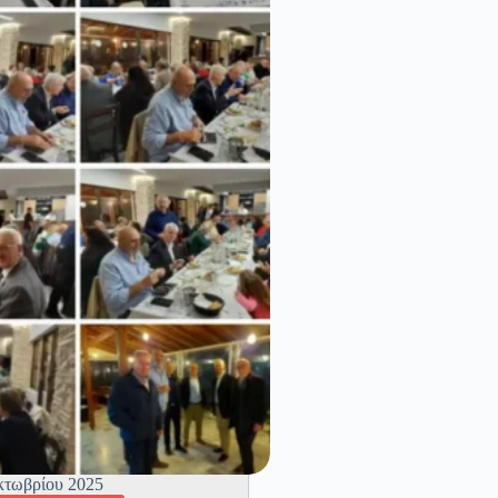
σμου
83
κτωβρίου 2025