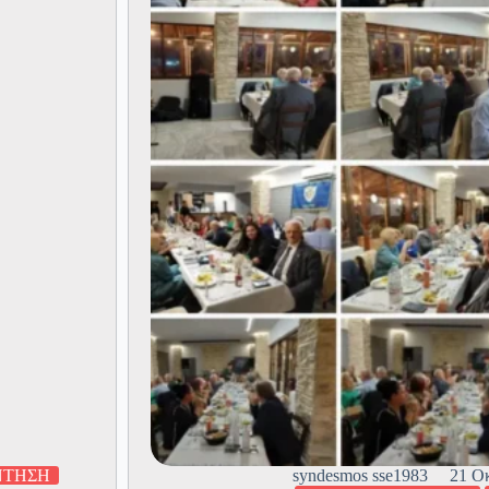
Συνδέ
ΣΣΕ/19
ΝΤΗΣΗ
syndesmos sse1983
21 Ο