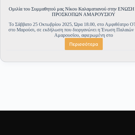
Ομιλία του Συμμαθητού μας Νίκου Καλαματιανού στην ΕΝΩ
ΠΡΟΣΚΟΠΩΝ ΑΜΑΡΟΥΣΙΟΥ
Το Σάββατο 25 Οκτωβρίου 2025, Ώρα 18.00, στο Αμφιθέατρο 
στο Μαρούσι, σε εκδήλωση που διοργανώνει η Ένωση Παλαιώ
Αμαρουσίου, αφιερωμένη στο
Περισσότερα
Ομιλία
του
Συμμαθητού
μας
Νίκου
Καλαματιανού
στην
ΕΝΩΣΗ
ΠΑΛΑΙΩΝ
ΠΡΟΣΚΟΠΩΝ
ΑΜΑΡΟΥΣΙΟΥ