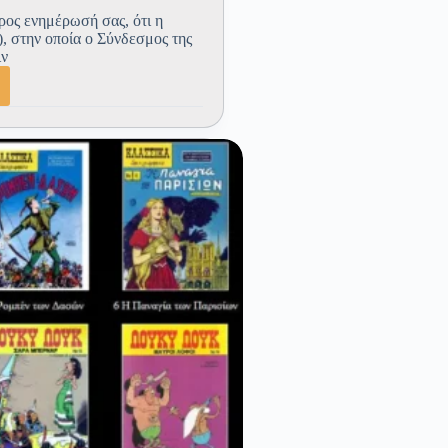
ρος ενημέρωσή σας, ότι η
 στην οποία ο Σύνδεσμος της
ιν
μική
ση
σμου