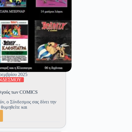
οεμβρίου 2025
ΥΝΔΕΣΜΟΥ
αλγούς των COMICS
ν, ο Σύνδεσμος σας δίνει την
α θυμηθείτε και
ωγικά
α