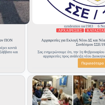
syndesmos sse1983
6 Νο
ΑΡΧΑΙΡΕΣΙΕΣ
ΚΑΤΑΣΤΑ
τον ΠΟΝ
Αρχαιρεσίες για Εκλογή Νέου ΔΣ και Νέα
Συνδέσμου ΣΣΕ/1
φέρει κοντά
Σάββατο και
Σας ενημερώνουμε ότι, την 1η Φεβρουαρίου
αρχαιρεσίες προς ανάδειξη νέου Διοικητ
Περισσότερα
Αρχαιρ
για
Εκλογή
Νέου
ΔΣ
και
Νέας
Εξελεγ
Επιτρο