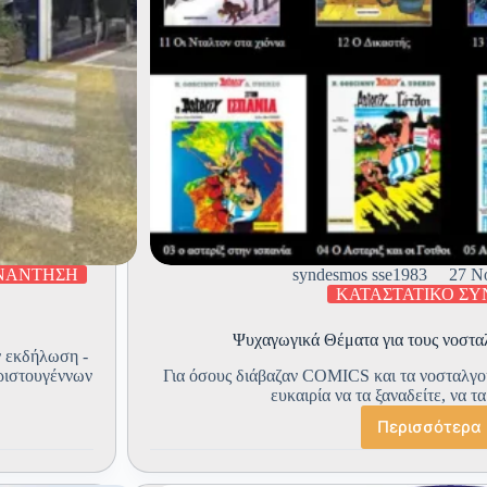
ΝΑΝΤΗΣΗ
syndesmos sse1983
27 Ν
ΚΑΤΑΣΤΑΤΙΚΟ Σ
Ψυχαγωγικά Θέματα για τους νοστ
ν εκδήλωση -
ριστουγέννων
Για όσους διάβαζαν COMICS και τα νοσταλγού
ευκαιρία να τα ξαναδείτε, να τ
Περισσότερα
Ψυχαγ
Θέματ
για