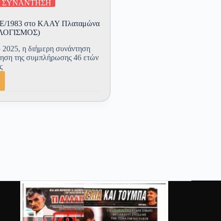
ΣΥΝΑΝΤΗΣΗ
ΣΣΕ/1983 στο ΚΑΑΥ Πλαταμώνα
ΠΟΛΟΓΙΣΜΟΣ)
 2025, η διήμερη συνάντηση
ηση της συμπλήρωσης 46 ετών
ς
ρωση
τηση
θητών
83
μώνα