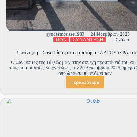
syndesmos sse1983
24 Νοεμβρίου 2025
ΠΟΝ
ΣΥΝΑΝΤΗΣΗ
1 Σχόλιο
Συνάντηση – Συνεστίαση στο εστιατόριο «ΛΑΓΟΥΔΕΡΑ» σ
Ο Σύνδεσμος της Τάξεώς μας, στην συνεχή προσπάθειά του να 
τους συμμαθητές, διοργανώνει, την 20 Δεκεμβρίου 2025, ημέρα 
από ώρα 20:00, ενόψει των
Περισσότερα
Συνάντηση
–
Συνεστίαση
στο
εστιατόριο
«ΛΑΓΟΥΔΕΡΑ»
στον
ΠΟΝ