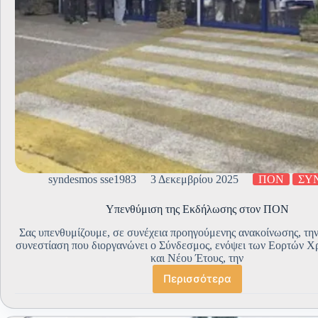
syndesmos sse1983
3 Δεκεμβρίου 2025
ΠΟΝ
ΣΥ
Υπενθύμιση της Εκδήλωσης στον ΠΟΝ
Σας υπενθυμίζουμε, σε συνέχεια προηγούμενης ανακοίνωσης, τη
συνεστίαση που διοργανώνει ο Σύνδεσμος, ενόψει των Εορτών Χ
και Νέου Έτους, την
Περισσότερα
Υπενθύμιση
της
Εκδήλωσης