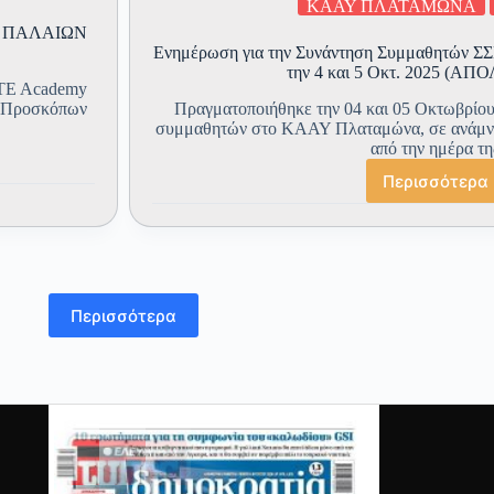
ΚΑΑΥ ΠΛΑΤΑΜΩΝΑ
ΣΗ ΠΑΛΑΙΩΝ
Ενημέρωση για την Συνάντηση Συμμαθητών 
την 4 και 5 Οκτ. 2025 (Α
OTE Academy
ν Προσκόπων
Πραγματοποιήθηκε την 04 και 05 Οκτωβρίου
συμμαθητών στο ΚΑΑΥ Πλαταμώνα, σε ανάμν
από την ημέρα τη
Περισσότερα
Ενημέ
για
την
Συνάν
Συμμα
ΣΣΕ/19
Περισσότερα
στο
ΚΑΑΥ
Πλατα
την
4
και
5
Οκτ.
2025